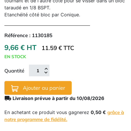
tournant et de l'autre côté pour se visser dans un bloc
taraudé en 1/8 BSPT.
Etanchéité côté bloc par Conique.
Référence :
1130185
9,66 € HT
11.59 € TTC
EN STOCK
Quantité
Ajouter au panier
local_shipping
Livraison prévue à partir du 10/08/2026
En achetant ce produit vous gagnerez
0,50 €
grâce à
notre programme de fidélité.