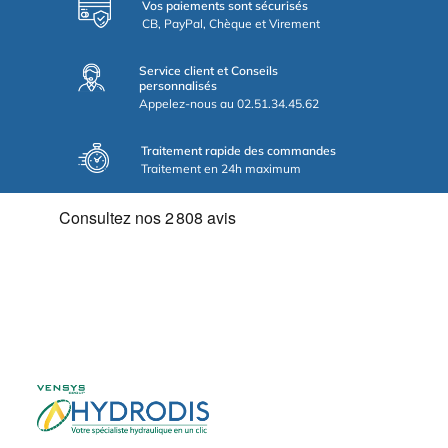
Vos paiements sont sécurisés
CB, PayPal, Chèque et Virement
Service client et Conseils
personnalisés
Appelez-nous au 02.51.34.45.62
Traitement rapide des commandes
Traitement en 24h maximum