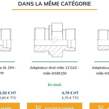
DANS LA MÊME CATÉGORIE
le 6L DIN -
Adaptateur droit mâle 13 GAZ -
Adaptateur
SPP
mâle M18X150
mâle M1
En stock
1,50 € HT
4,79 € HT
1,80 € TTC
5,75 € TTC
 PANIER
AJOUTER AU PANIER
A