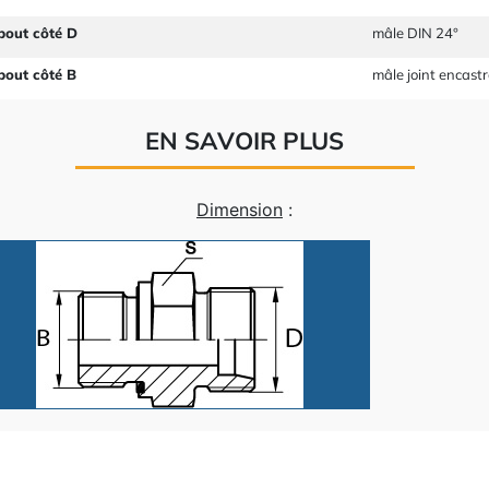
bout côté D
mâle DIN 24°
bout côté B
mâle joint encast
EN SAVOIR PLUS
Dimension
: