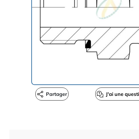
Partager
J'ai une quest