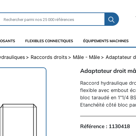
OSANTS
FLEXIBLES CONNECTIQUES
ÉQUIPEMENTS MACHINES
ydrauliques
Raccords droits
Mâle - Mâle
Adaptateur d
Adaptateur droit mâ
Raccord hydraulique dro
flexible avec embout écr
bloc taraudé en 1"1/4 B
Etanchéité côté bloc par
Référence :
1130418