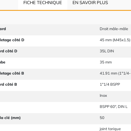
FICHE TECHNIQUE
EN SAVOIR PLUS
ord
Droit mâle-mâle
letage côté D
45 mm (M45x1.5)
ord côté D
35L DIN
ube
35 mm
letage côté B
41.91 mm (1"1/4-
ord côté B
1"1/4 BSPP
Inox
BSPP 60°, DIN L
la clé (mm)
50
joint torique