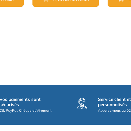
Vos paiements sont
Service client e
sécurisés
personnalisés
CB, PayPal, Chèque et Virement
Appelez-nous au 02