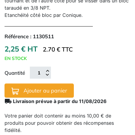
tournant et de l'autre côté pour se visser dans un bloc
taraudé en 3/8 NPT.
Etanchéité côté bloc par Conique.
Référence :
1130511
2,25 € HT
2.70 € TTC
EN STOCK
Quantité
Ajouter au panier
local_shipping
Livraison prévue à partir du 11/08/2026
Votre panier doit contenir au moins 10,00 € de
produits pour pouvoir obtenir des récompenses
fidélité.