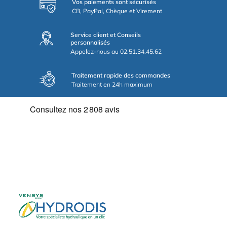
Vos paiements sont sécurisés
CB, PayPal, Chèque et Virement
Service client et Conseils
personnalisés
Appelez-nous au 02.51.34.45.62
Traitement rapide des commandes
Traitement en 24h maximum