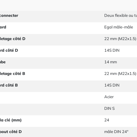
connecter
Deux flexible ou 
ord
Egal mâle-mâle
letage côté D
22 mm (M22x1.5)
ord côté D
14S DIN
ube
14 mm
letage côté B
22 mm (M22x1.5)
ord côté B
14S DIN
Acier
DIN S
la clé (mm)
24
bout côté D
mâle DIN 24°