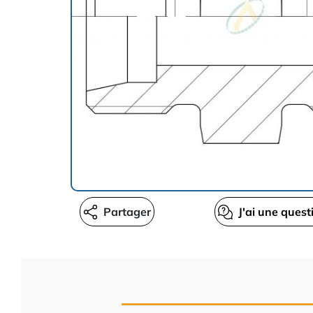
Partager
J'ai une quest