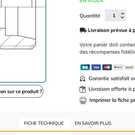
EN STOCK
Quantité
local_shipping
Livraison prévue à 
Votre panier doit conte
des récompenses fidélit
Garantie satisfait 
Livraison offerte à
ion sur ce produit ?
Imprimer la fiche p
FICHE TECHNIQUE
EN SAVOIR PLUS