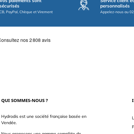
Vos paiements sont
Service client e
sécurisés
personnalisés
CB, PayPal, Chèque et Virement
Appelez-nous au 02
QUI SOMMES-NOUS ?
Hydrodis est une société française basée en
L
Vendée.
P
Nous proposons une gamme complète de