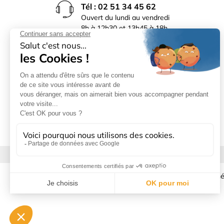
Tél : 02 51 34 45 62
Ouvert du lundi au vendredi
8h à 12h30 et 13h45 à 18h
(17h30 le vendredi)
Rue du Bocage La Ribotière
85170 Le Poiré sur Vie
Mentions légales
|
Donné