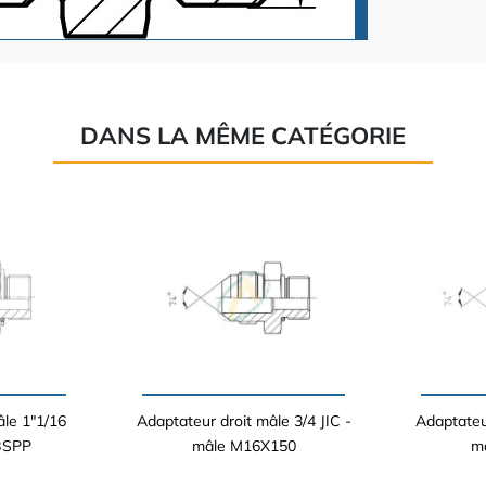
DANS LA MÊME CATÉGORIE
âle 1"1/16
Adaptateur droit mâle 3/4 JIC -
Adaptateur
 BSPP
mâle M16X150
m