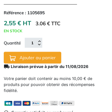
Référence :
1105695
2,55 € HT
3.06 € TTC
EN STOCK
Quantité
Ajouter au panier
local_shipping
Livraison prévue à partir du 11/08/2026
Votre panier doit contenir au moins 10,00 € de
produits pour pouvoir obtenir des récompenses
fidélité.