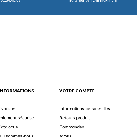
.51.34.45.62
Traitement en 24h maximum
INFORMATIONS
VOTRE COMPTE
ivraison
Informations personnelles
aiement sécurisé
Retours produit
atalogue
Commandes
Qui sommes-nous
Avoirs