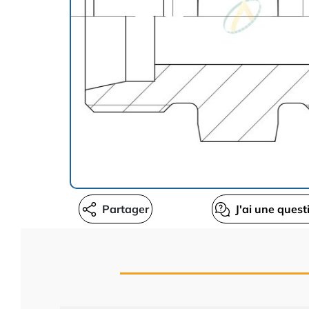
Partager
J'ai une quest