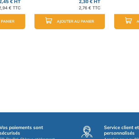
2,45 € HT
2,30 € HT
2,94 € TTC
2,76 € TTC
 PANIER
AJOUTER AU PANIER
A
Vos paiements sont
Service client e
sécurisés
personnalisés