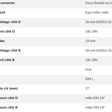
connecter
Deux flexible ou 
ord
Egal mâle-mâle
letage côté D
26 mm (M26x1.5)
ord côté D
18L DIN
ube
18 mm
letage côté B
26 mm (M26x1.5)
ord côté B
18L DIN
Inox
DIN L
la clé (mm)
27
bout côté D
mâle DIN 24°
bout côté B
mâle DIN 24°