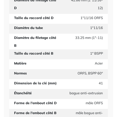
Diamètre du filetage côté
42.86 mm (1"11/16-
D
12)
Taille du raccord côté D
1"11/16 ORFS
Diamètre du tube
1"11/16
Diamètre du filetage côté
33.25 mm (1"-11)
B
Taille du raccord côté B
1" BSPP
Matière
Acier
Normes
ORFS, BSPP 60°
Dimension de la clé (mm)
41
Étanchéité
bague anti-extrusion
Forme de l'embout côté D
mâle ORFS
Forme de l'embout côté B
mâle bague anti-