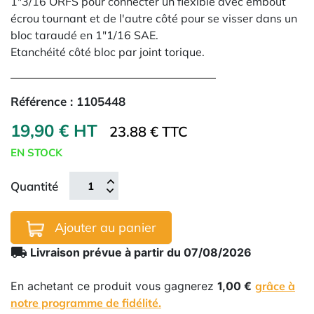
1"3/16 ORFS pour connecter un flexible avec embout
écrou tournant et de l'autre côté pour se visser dans un
bloc taraudé en 1"1/16 SAE.
Etanchéité côté bloc par joint torique.
Référence :
1105448
19,90 € HT
23.88 € TTC
EN STOCK
Quantité
Ajouter au panier
local_shipping
Livraison prévue à partir du 07/08/2026
En achetant ce produit vous gagnerez
1,00 €
grâce à
notre programme de fidélité.