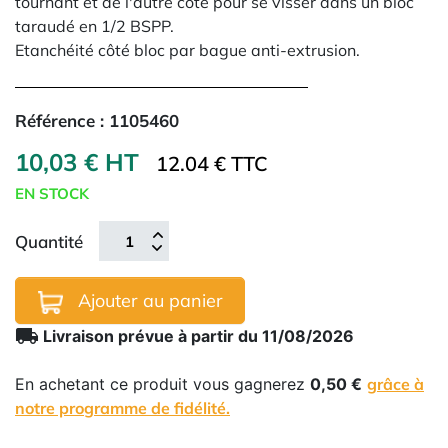
tournant et de l'autre côté pour se visser dans un bloc
taraudé en 1/2 BSPP.
Etanchéité côté bloc par bague anti-extrusion.
Référence :
1105460
10,03 € HT
12.04 € TTC
EN STOCK
Quantité
Ajouter au panier
local_shipping
Livraison prévue à partir du 11/08/2026
En achetant ce produit vous gagnerez
0,50 €
grâce à
notre programme de fidélité.