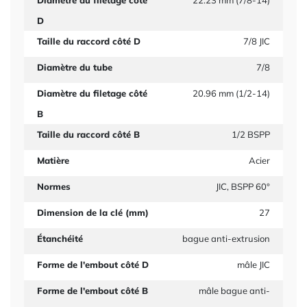
Diamètre du filetage côté
22.23 mm (7/8-14)
D
Taille du raccord côté D
7/8 JIC
Diamètre du tube
7/8
Diamètre du filetage côté
20.96 mm (1/2-14)
B
Taille du raccord côté B
1/2 BSPP
Matière
Acier
Normes
JIC, BSPP 60°
Dimension de la clé (mm)
27
Étanchéité
bague anti-extrusion
Forme de l'embout côté D
mâle JIC
Forme de l'embout côté B
mâle bague anti-