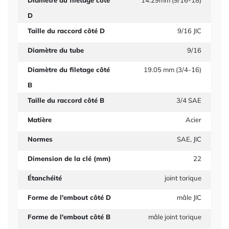
Diamètre du filetage côté
14.29mm (9/16-18)
D
Taille du raccord côté D
9/16 JIC
Diamètre du tube
9/16
Diamètre du filetage côté
19.05 mm (3/4-16)
B
Taille du raccord côté B
3/4 SAE
Matière
Acier
Normes
SAE, JIC
Dimension de la clé (mm)
22
Étanchéité
joint torique
Forme de l'embout côté D
mâle JIC
Forme de l'embout côté B
mâle joint torique