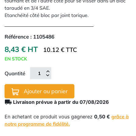
tournant et de l'autre côté pour se visser dans un bloc
taraudé en 3/4 SAE.
Etanchéité côté bloc par joint torique.
Référence :
1105486
8,43 € HT
10.12 € TTC
EN STOCK
Quantité
Ajouter au panier
local_shipping
Livraison prévue à partir du 07/08/2026
En achetant ce produit vous gagnerez
0,50 €
grâce à
notre programme de fidélité.