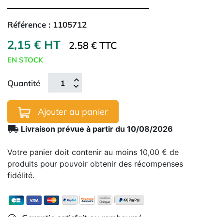
Référence :
1105712
2,15 € HT
2.58 € TTC
EN STOCK
Quantité
Ajouter au panier
local_shipping
Livraison prévue à partir du 10/08/2026
Votre panier doit contenir au moins 10,00 € de
produits pour pouvoir obtenir des récompenses
fidélité.