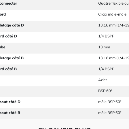
connecter
Quatre flexible o
ord
Croix mâle-mâle
letage côté D
13.16 mm (1/4-19
ord côté D
1/4 BSPP
ube
13 mm
letage côté B
13.16 mm (1/4-19
ord côté B
1/4 BSPP
Acier
BSP 60°
bout côté D
mâle BSP 60°
bout côté B
mâle BSP 60°