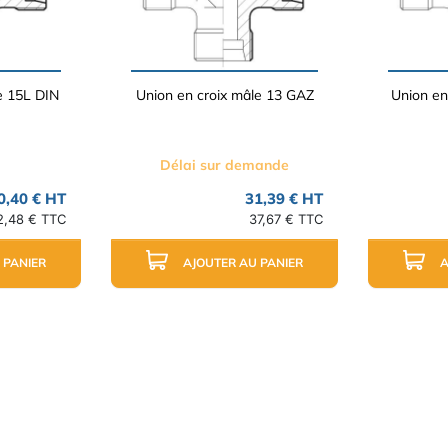
e 15L DIN
Union en croix mâle 13 GAZ
Union en
Délai sur demande
0,40 € HT
31,39 € HT
2,48 € TTC
37,67 € TTC
 PANIER
AJOUTER AU PANIER
A