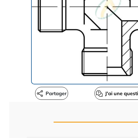
Partager
J'ai une quest