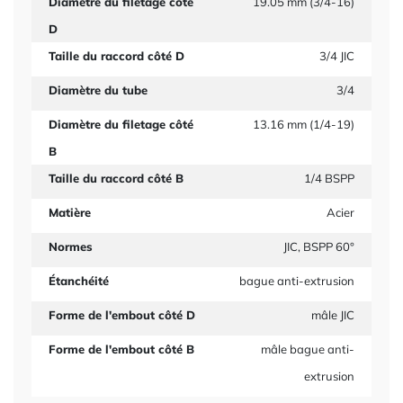
Diamètre du filetage côté
19.05 mm (3/4-16)
D
Taille du raccord côté D
3/4 JIC
Diamètre du tube
3/4
Diamètre du filetage côté
13.16 mm (1/4-19)
B
Taille du raccord côté B
1/4 BSPP
Matière
Acier
Normes
JIC, BSPP 60°
Étanchéité
bague anti-extrusion
Forme de l'embout côté D
mâle JIC
Forme de l'embout côté B
mâle bague anti-
extrusion