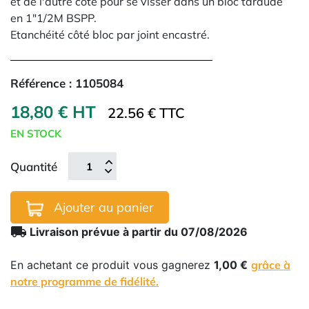
et de l'autre côté pour se visser dans un bloc taraudé
en 1"1/2M BSPP.
Etanchéité côté bloc par joint encastré.
Référence :
1105084
18,80 € HT
22.56 € TTC
EN STOCK
Quantité
Ajouter au panier
local_shipping
Livraison prévue à partir du 07/08/2026
En achetant ce produit vous gagnerez
1,00 €
grâce à
notre programme de fidélité.