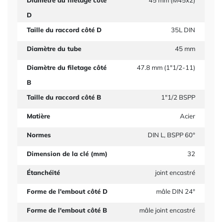
Diamètre du filetage côté
45 mm (M45x2)
D
Taille du raccord côté D
35L DIN
Diamètre du tube
45 mm
Diamètre du filetage côté
47.8 mm (1"1/2-11)
B
Taille du raccord côté B
1"1/2 BSPP
Matière
Acier
Normes
DIN L, BSPP 60°
Dimension de la clé (mm)
32
Étanchéité
joint encastré
Forme de l'embout côté D
mâle DIN 24°
Forme de l'embout côté B
mâle joint encastré