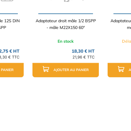
le 12S DIN
Adaptateur droit mâle 1/2 BSPP
Adaptateur
SPP
- mâle M22X150 60°
m
En stock
Déla
2,75 € HT
18,30 € HT
3,30 € TTC
21,96 € TTC
 PANIER
AJOUTER AU PANIER
A