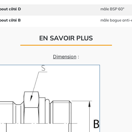
bout côté D
mâle BSP 60°
bout côté B
mâle bague anti-
EN SAVOIR PLUS
Dimension
: