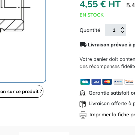
4,55 € HT
5.
EN STOCK
Quantité
local_shipping
Livraison prévue à 
Votre panier doit conte
des récompenses fidélit
ion sur ce produit ?
Garantie satisfait 
Livraison offerte à
Imprimer la fiche p