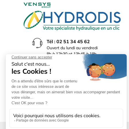
Tél : 02 51 34 45 62
Ouvert du lundi au vendredi
8h à 12h30 et 13h45 à 18h
(17h30 le vendredi)
Rue du Bocage La Ribotière
85170 Le Poiré sur Vie