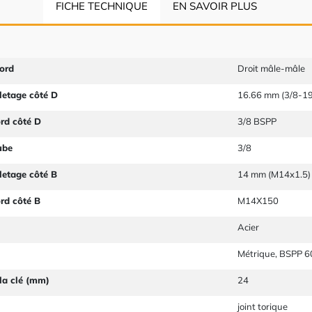
FICHE TECHNIQUE
EN SAVOIR PLUS
ord
Droit mâle-mâle
letage côté D
16.66 mm (3/8-19
ord côté D
3/8 BSPP
ube
3/8
letage côté B
14 mm (M14x1.5)
ord côté B
M14X150
Acier
Métrique, BSPP 6
la clé (mm)
24
joint torique