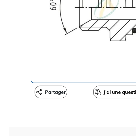
Partager
J'ai une quest