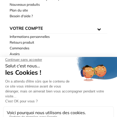
Nouveaux produits
Plan du site
Besoin d'aide ?
VOTRE COMPTE
Informations personnelles
Retours produit
Commandes
Avoirs
Adresses
Bons de réduction
Mentions légales
|
Données personnelles
|
Conditions générales
de ventes
| © Hydrodis 2003-2026. Tous droits réservés