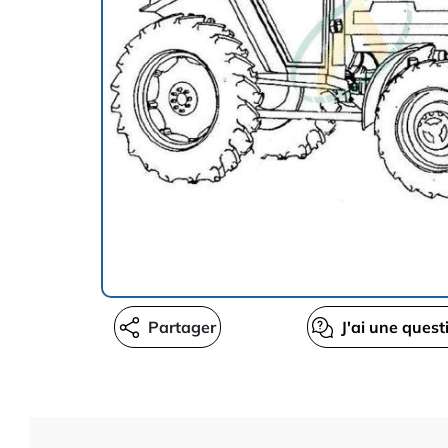
Partager
J'ai une quest