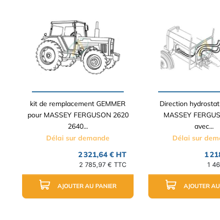
kit de remplacement GEMMER
Direction hydrostat
pour MASSEY FERGUSON 2620
MASSEY FERGUS
2640...
avec...
Délai sur demande
Délai sur de
2 321,64 € HT
1 21
2 785,97 € TTC
1 4
AJOUTER AU PANIER
AJOUTER AU