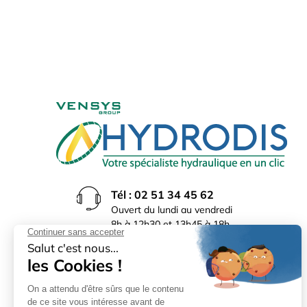
Tél : 02 51 34 45 62
Ouvert du lundi au vendredi
8h à 12h30 et 13h45 à 18h
(17h30 le vendredi)
Rue du Bocage La Ribotière
85170 Le Poiré sur Vie