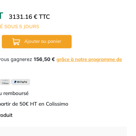
HT
3131.16 € TTC
É SOUS 5 JOURS
Ajouter au panier
 vous gagnerez
156,50 €
grâce à notre programme de
ou remboursé
 partir de 50€ HT en Colissimo
roduit