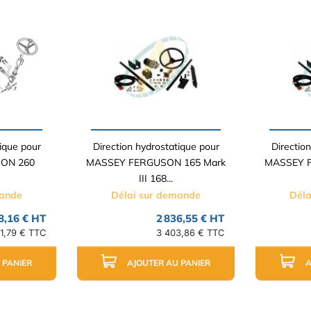
ique pour
Direction hydrostatique pour
Directio
ON 260
MASSEY FERGUSON 165 Mark
MASSEY F
III 168...
mande
Délai sur demande
Déla
8,16 € HT
2 836,55 € HT
61,79 € TTC
3 403,86 € TTC
 PANIER
AJOUTER AU PANIER
A