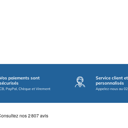
Vos paiements sont
Service client e
sécurisés
personnalisés
CB, PayPal, Chèque et Virement
Appelez-nous au 02