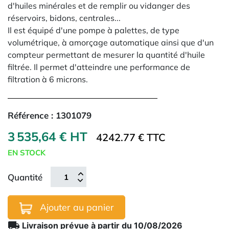
d'huiles minérales et de remplir ou vidanger des
réservoirs, bidons, centrales...
Il est équipé d'une pompe à palettes, de type
volumétrique, à amorçage automatique ainsi que d'un
compteur permettant de mesurer la quantité d'huile
filtrée. Il permet d'atteindre une performance de
filtration à 6 microns.
Référence :
1301079
3 535,64 € HT
4242.77 € TTC
EN STOCK
Quantité
Ajouter au panier
local_shipping
Livraison prévue à partir du 10/08/2026