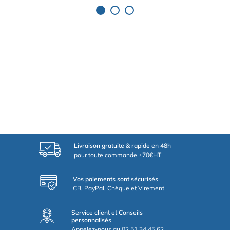
Livraison gratuite & rapide en 48h
pour toute commande ≥70€HT
Vos paiements sont sécurisés
CB, PayPal, Chèque et Virement
Service client et Conseils
personnalisés
Appelez-nous au 02.51.34.45.62