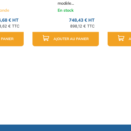
modèle...
mande
En stock
,68 € HT
748,43 € HT
3,62 € TTC
898,12 € TTC
 PANIER
AJOUTER AU PANIER
A