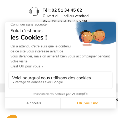
Tél : 02 51 34 45 62
Ouvert du lundi au vendredi
8h à 12h30 et 13h45 à 18h
(17h30 le vendredi)
Rue du Bocage La Ribotière
85170 Le Poiré sur Vie
Mentions légales
|
Donné