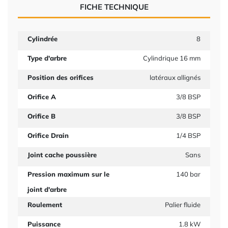
FICHE TECHNIQUE
Cylindrée
8
Type d'arbre
Cylindrique 16 mm
Position des orifices
latéraux allignés
Orifice A
3/8 BSP
Orifice B
3/8 BSP
Orifice Drain
1/4 BSP
Joint cache poussière
Sans
Pression maximum sur le
140 bar
joint d'arbre
Roulement
Palier fluide
Puissance
1.8 kW