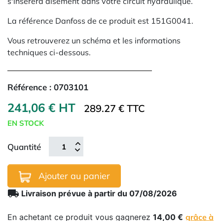
s'inserera aisément dans votre circuit hydraulique.
La référence Danfoss de ce produit est 151G0041.
Vous retrouverez un schéma et les informations
techniques ci-dessous.
Référence :
0703101
241,06 € HT
289.27 € TTC
EN STOCK
Quantité
Ajouter au panier
local_shipping
Livraison prévue à partir du 07/08/2026
En achetant ce produit vous gagnerez
14,00 €
grâce à