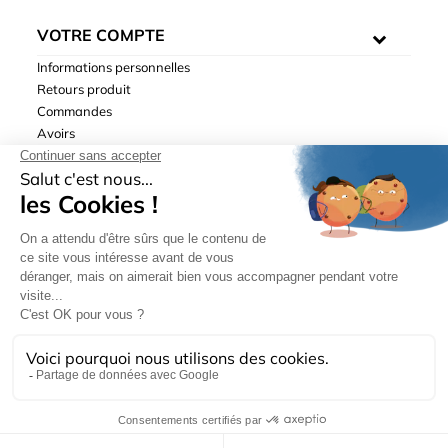
VOTRE COMPTE
Informations personnelles
Retours produit
Commandes
Avoirs
Adresses
Bons de réduction
Mentions légales
|
Données personnelles
|
Conditions générales
de ventes
| © Hydrodis 2003-2026. Tous droits réservés