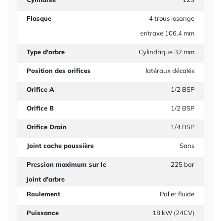
Flasque
4 trous losange
entraxe 106.4 mm
Type d'arbre
Cylindrique 32 mm
Position des orifices
latéraux décalés
Orifice A
1/2 BSP
Orifice B
1/2 BSP
Orifice Drain
1/4 BSP
Joint cache poussière
Sans
Pression maximum sur le
225 bar
joint d'arbre
Roulement
Palier fluide
Puissance
18 kW (24CV)