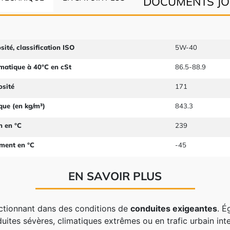
DOCUMENTS JO
sité, classification ISO
5W-40
ématique à 40°C en cSt
86.5-88.9
osité
171
ue (en kg/m³)
843.3
n en °C
239
ement en °C
-45
EN SAVOIR PLUS
nctionnant dans des conditions de
conduites exigeantes
. 
ites sévères, climatiques extrêmes ou en trafic urbain int