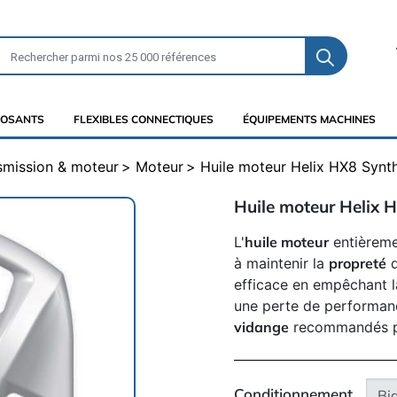
OSANTS
FLEXIBLES CONNECTIQUES
ÉQUIPEMENTS MACHINES
nsmission & moteur
Moteur
Huile moteur Helix HX8 Synt
Huile moteur Helix 
L'
huile moteur
entièreme
à maintenir la
propreté
d
efficace en empêchant l
une perte de performance
vidange
recommandés pa
Conditionnement