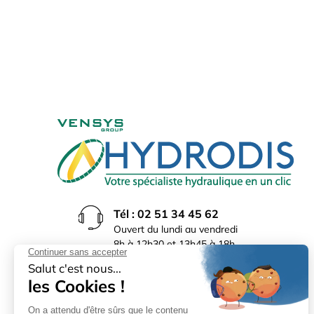
Tél : 02 51 34 45 62
Ouvert du lundi au vendredi
8h à 12h30 et 13h45 à 18h
(17h30 le vendredi)
Rue du Bocage La Ribotière
85170 Le Poiré sur Vie