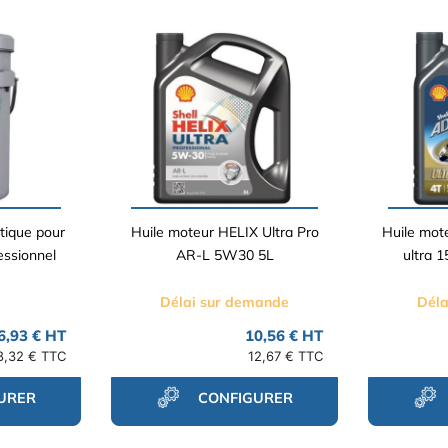
tique pour
Huile moteur HELIX Ultra Pro
Huile mot
essionnel
AR-L 5W30 5L
ultra 
Délai sur demande
Déla
6,93 € HT
10,56 € HT
8,32 € TTC
12,67 € TTC
URER
CONFIGURER