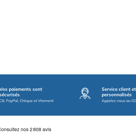
Vos paiements sont
Service client e
sécurisés
personnalisés
CB, PayPal, Chèque et Virement
Appelez-nous au 02