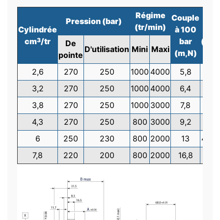
Régime
Couple
Pression (bar)
(tr/min)
Cylindrée
à 100
A
cm
/tr
bar
(mm
3
De
D'utilisation
Mini
Maxi
(m,N)
pointe
2,6
270
250
1000
4000
5,8
40,5
3,2
270
250
1000
4000
6,4
41,5
3,8
270
250
1000
3000
7,8
42,5
4,3
270
250
800
3000
9,2
43,5
6
250
230
800
2000
13
46,7
7,8
220
200
800
2000
16,8
50