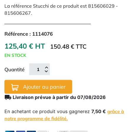
La référence Stucchi de ce produit est 815606029 -
815606267.
Référence :
1114076
125,40 € HT
150.48 € TTC
EN STOCK
Quantité
Ajouter au panier
local_shipping
Livraison prévue à partir du 07/08/2026
En achetant ce produit vous gagnerez
7,50 €
grâce à
notre programme de fidélité.