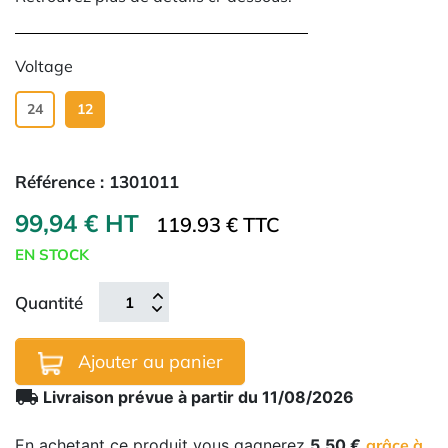
Voltage
24
12
Référence :
1301011
99,94 € HT
119.93 € TTC
EN STOCK
Quantité
Ajouter au panier
local_shipping
Livraison prévue à partir du 11/08/2026
En achetant ce produit vous gagnerez
5,50 €
grâce à