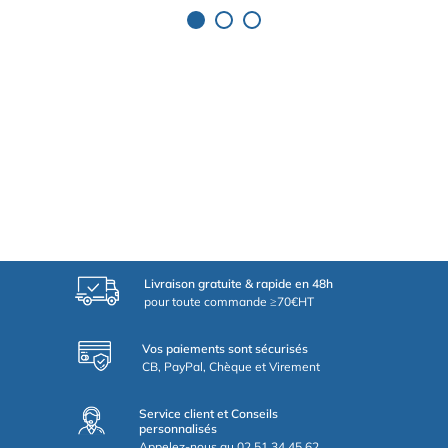
Livraison gratuite & rapide en 48h
pour toute commande ≥70€HT
Vos paiements sont sécurisés
CB, PayPal, Chèque et Virement
Service client et Conseils
personnalisés
Appelez-nous au 02.51.34.45.62