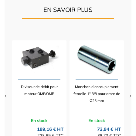
EN SAVOIR PLUS
nt
B
25
m
Diviseur de débit pour
Manchon d'accouplement
 HT
moteur OMP/OMR
femelle 1" 3/8 pour arbre de
TTC
Ø25 mm
En stock
En stock
199,16 € HT
73,94 € HT
238,99 € TTC
88,73 € TTC