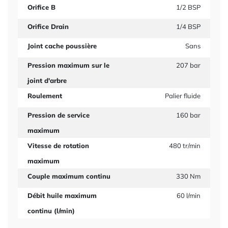
Orifice B
1/2 BSP
Orifice Drain
1/4 BSP
Joint cache poussière
Sans
Pression maximum sur le
207 bar
joint d'arbre
Roulement
Palier fluide
Pression de service
160 bar
maximum
Vitesse de rotation
480 tr/min
maximum
Couple maximum continu
330 Nm
Débit huile maximum
60 l/min
continu (l/min)