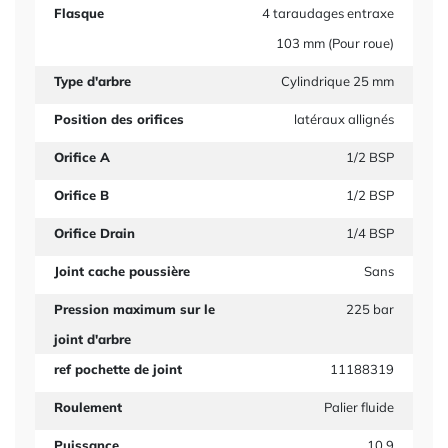
Flasque
4 taraudages entraxe
103 mm (Pour roue)
Type d'arbre
Cylindrique 25 mm
Position des orifices
latéraux allignés
Orifice A
1/2 BSP
Orifice B
1/2 BSP
Orifice Drain
1/4 BSP
Joint cache poussière
Sans
Pression maximum sur le
225 bar
joint d'arbre
ref pochette de joint
11188319
Roulement
Palier fluide
Puissance
10.9