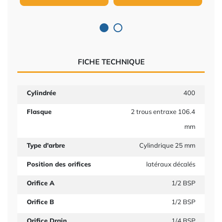
FICHE TECHNIQUE
Cylindrée
400
Flasque
2 trous entraxe 106.4
mm
Type d'arbre
Cylindrique 25 mm
Position des orifices
latéraux décalés
Orifice A
1/2 BSP
Orifice B
1/2 BSP
Orifice Drain
1/4 BSP