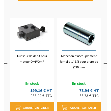
nt
B
25
m
Diviseur de débit pour
Manchon d'accouplement
 HT
moteur OMP/OMR
femelle 1" 3/8 pour arbre de
TTC
Ø25 mm
En stock
En stock
199,16 € HT
73,94 € HT
238,99 € TTC
88,73 € TTC
AJOUTER AU PANIER
AJOUTER AU PANIER