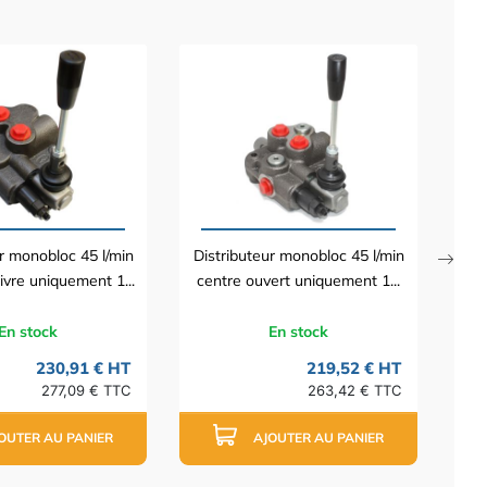
Dis
cen
r monobloc 45 l/min
Distributeur monobloc 45 l/min
ivre uniquement 1...
centre ouvert uniquement 1...
En stock
En stock
230,91 € HT
219,52 € HT
277,09 € TTC
263,42 € TTC
OUTER AU PANIER
AJOUTER AU PANIER