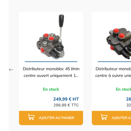
bloc
e...
 HT
TTC
Distributeur monobloc 45 l/min
Distributeur monob
centre ouvert uniquement 1...
centre à suivre uni
En stock
En stoc
249,99 € HT
26
299,99 € TTC
32
AJOUTER AU PANIER
AJOUTER A