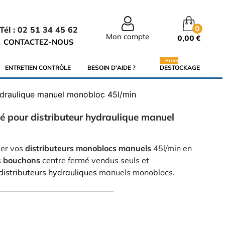
0
Tél : 02 51 34 45 62
Mon compte
0,00 €
CONTACTEZ-NOUS
Promo
ENTRETIEN CONTRÔLE
BESOIN D'AIDE ?
DESTOCKAGE
ydraulique manuel monobloc 45l/min
é pour distributeur hydraulique manuel
ier vos
distributeurs monoblocs manuels
45l/min en
s
bouchons
centre fermé vendus seuls et
distributeurs hydrauliques
manuels monoblocs.