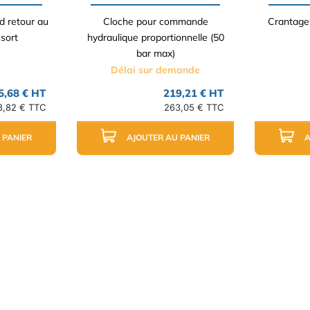
d retour au
Cloche pour commande
Crantage 
sort
hydraulique proportionnelle (50
bar max)
Délai sur demande
5,68 € HT
219,21 € HT
8,82 € TTC
263,05 € TTC
 PANIER
AJOUTER AU PANIER
A