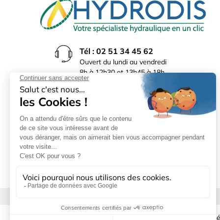
Tél : 02 51 34 45 62
Ouvert du lundi au vendredi
8h à 12h30 et 13h45 à 18h
(17h30 le vendredi)
Rue du Bocage La Ribotière
85170 Le Poiré sur Vie
Mentions légales
|
Donné