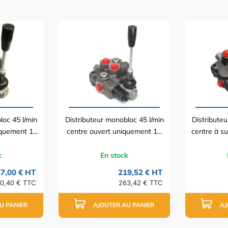
loc 45 l/min
Distributeur monobloc 45 l/min
Distributeu
quement 1...
centre ouvert uniquement 1...
centre à su
k
En stock
7,00 € HT
219,52 € HT
0,40 € TTC
263,42 € TTC
U PANIER
AJOUTER AU PANIER
AJ