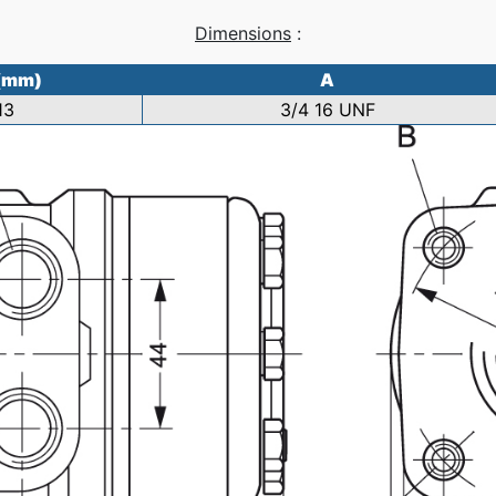
Dimensions
:
 (mm)
A
13
3/4 16 UNF