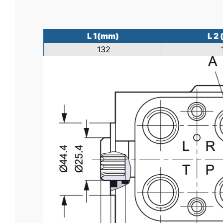
L 1(mm)
L 2
132