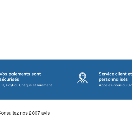
Vos paiements sont
Service client e
sécurisés
personnalisés
CB, PayPal, Chèque et Virement
Appelez-nous au 02