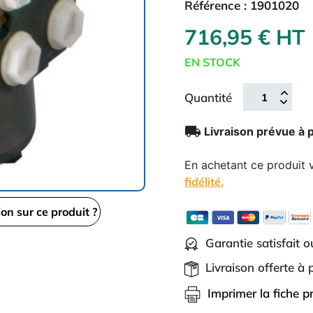
Référence :
1901020
716,95 € HT
EN STOCK
Quantité
local_shipping
Livraison prévue à 
En achetant ce produit
fidélité.
ion sur ce produit ?
Garantie satisfait 
Livraison offerte à
Imprimer la fiche p