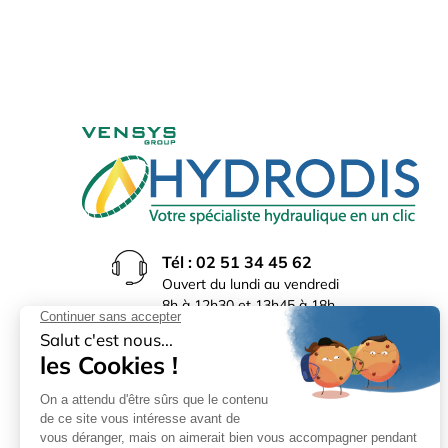
Tél : 02 51 34 45 62
Ouvert du lundi au vendredi
8h à 12h30 et 13h45 à 18h
(17h30 le vendredi)
Rue du Bocage La Ribotière
85170 Le Poiré sur Vie