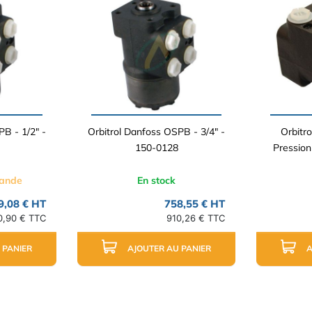
PB - 1/2" -
Orbitrol Danfoss OSPB - 3/4" -
Orbitr
150-0128
Pression
mande
En stock
9,08 € HT
758,55 € HT
0,90 € TTC
910,26 € TTC
 PANIER
AJOUTER AU PANIER
A