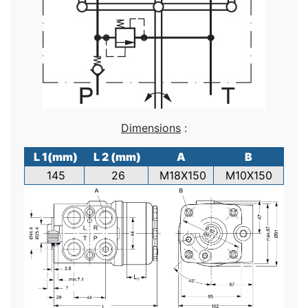
Dimensions
:
L 1(mm)
L 2 (mm)
A
B
145
26
M18X150
M10X150