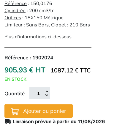
Référence
: 150,0176
Cylindrée
: 200 cm3/tr
Orifices
: 18X150 Métrique
Limiteur
: Sans Bars, Clapet : 210 Bars
Plus d'informations ci-dessous.
Référence :
1902024
905,93 € HT
1087.12 € TTC
EN STOCK
Quantité
Ajouter au panier
local_shipping
Livraison prévue à partir du 11/08/2026