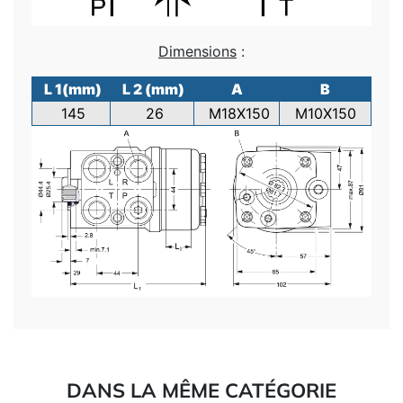
Dimensions
:
L 1(mm)
L 2 (mm)
A
B
145
26
M18X150
M10X150
DANS LA MÊME CATÉGORIE