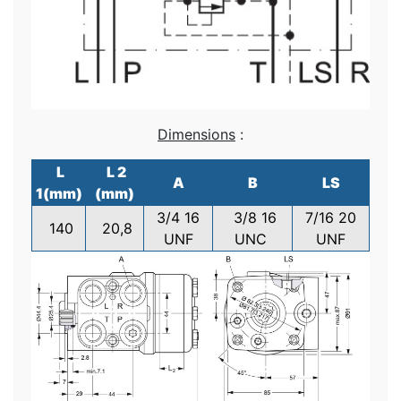
Dimensions
:
L
L 2
A
B
LS
1(mm)
(mm)
3/4 16
3/8 16
7/16 20
140
20,8
UNF
UNC
UNF