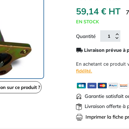
59,14 € HT
7
EN STOCK
Quantité
local_shipping
Livraison prévue à 
En achetant ce produit
fidélité.
ion sur ce produit ?
Garantie satisfait 
Livraison offerte à
Imprimer la fiche p