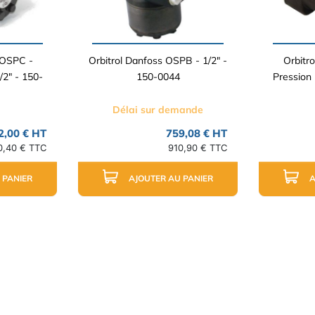
 OSPC -
Orbitrol Danfoss OSPB - 1/2" -
Orbitr
/2" - 150-
150-0044
Pression 
Délai sur demande
2,00 € HT
759,08 € HT
0,40 € TTC
910,90 € TTC
 PANIER
AJOUTER AU PANIER
A