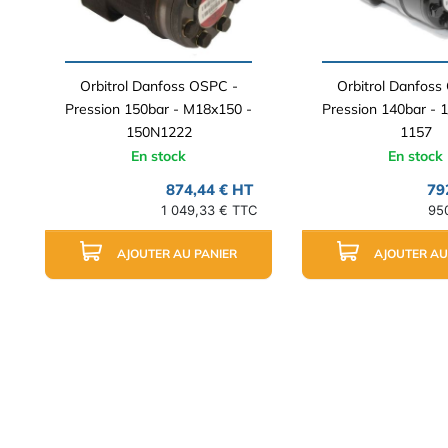
Orbitrol Danfoss OSPC -
Orbitrol Danfoss
Pression 150bar - M18x150 -
Pression 140bar - 1
150N1222
1157
En stock
En stock
874,44 € HT
79
1 049,33 € TTC
95
AJOUTER AU PANIER
AJOUTER AU