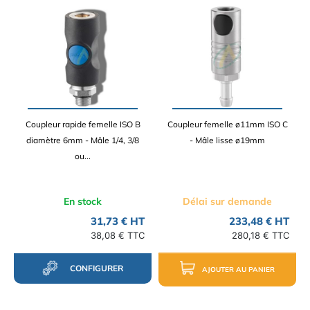
Coupleur rapide femelle ISO B
Coupleur femelle ø11mm ISO C
diamètre 6mm - Mâle 1/4, 3/8
- Mâle lisse ø19mm
ou...
En stock
Délai sur demande
31,73 € HT
233,48 € HT
38,08 € TTC
280,18 € TTC
CONFIGURER
AJOUTER AU PANIER