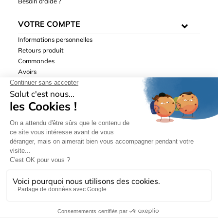
Besoin d'aide ?
VOTRE COMPTE
Informations personnelles
Retours produit
Commandes
Avoirs
Adresses
Bons de réduction
Mentions légales
|
Données personnelles
|
Conditions générales
de ventes
| © Hydrodis 2003-2026. Tous droits réservés