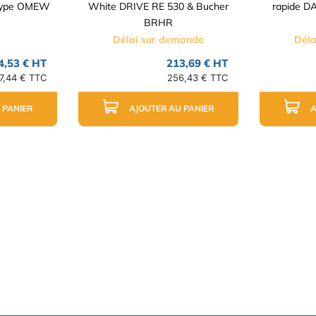
Type OMEW
White DRIVE RE 530 & Bucher
rapide D
BRHR
Délai sur demande
Déla
4,53 € HT
213,69 € HT
7,44 € TTC
256,43 € TTC
 PANIER
AJOUTER AU PANIER
A