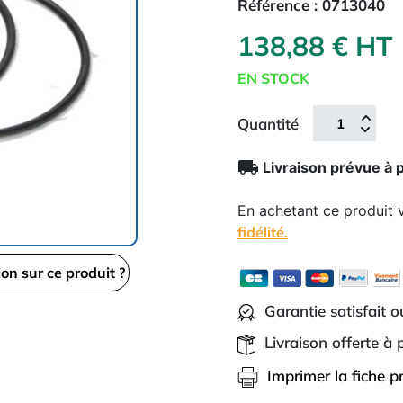
Référence :
0713040
138,88 € HT
EN STOCK
Quantité
local_shipping
Livraison prévue à 
En achetant ce produit
fidélité.
ion sur ce produit ?
Garantie satisfait 
Livraison offerte à
Imprimer la fiche p