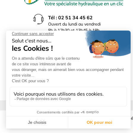
Tél : 02 51 34 45 62
Ouvert du lundi au vendredi
8h à 12h30 et 13h45 à 18h
(17h30 le vendredi)
Rue du Bocage La Ribotière
85170 Le Poiré sur Vie
Mentions légales
|
Donné