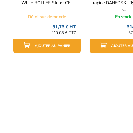
White ROLLER Stator CE...
rapide DANFOSS - 
-...
Délai sur demande
En stock
91,73 € HT
31
110,08 € TTC
37
AJOUTER AU PANIER
AJOUTER AU