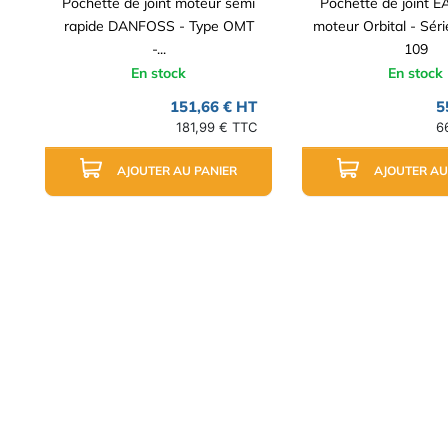
Pochette de joint moteur semi
Pochette de joint 
rapide DANFOSS - Type OMT
moteur Orbital - Séri
-...
109
En stock
En stock
151,66 € HT
5
181,99 € TTC
6
AJOUTER AU PANIER
AJOUTER AU