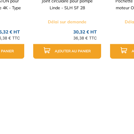
EATON pour
Joint circulaire pour pompe
Pochette 
e 4K - Type
Linde - SLH SF 28
moteur Orb
Délai sur demande
Déla
5,32 € HT
30,32 € HT
6,38 € TTC
36,38 € TTC
 PANIER
AJOUTER AU PANIER
A