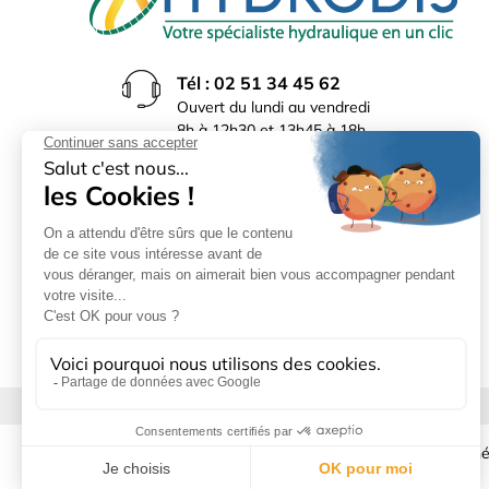
Tél : 02 51 34 45 62
Ouvert du lundi au vendredi
8h à 12h30 et 13h45 à 18h
(17h30 le vendredi)
Rue du Bocage La Ribotière
85170 Le Poiré sur Vie
Mentions légales
|
Donné