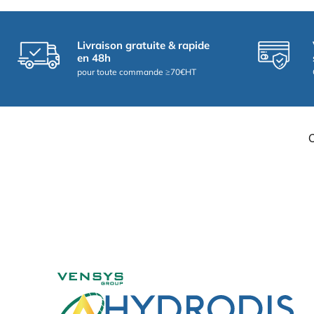
Livraison gratuite & rapide
en 48h
pour toute commande ≥70€HT