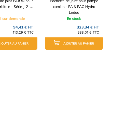
de joint EATON pour
Pochette de joint pour pompe
itale - Série J-2 -...
camion - PA & PAC Hydro
Leduc
i sur demande
En stock
94,41 € HT
323,34 € HT
113,29 € TTC
388,01 € TTC
JOUTER AU PANIER
AJOUTER AU PANIER