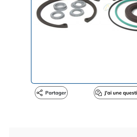
Partager
J'ai une quest