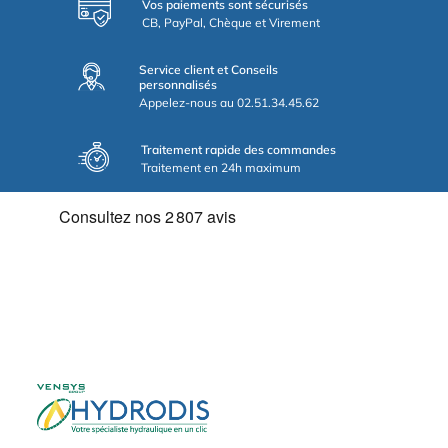
Vos paiements sont sécurisés
CB, PayPal, Chèque et Virement
Service client et Conseils
personnalisés
Appelez-nous au 02.51.34.45.62
Traitement rapide des commandes
Traitement en 24h maximum