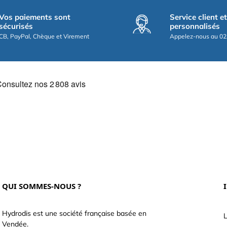
Vos paiements sont
Service client e
sécurisés
personnalisés
CB, PayPal, Chèque et Virement
Appelez-nous au 02
QUI SOMMES-NOUS ?
Hydrodis est une société française basée en
L
Vendée.