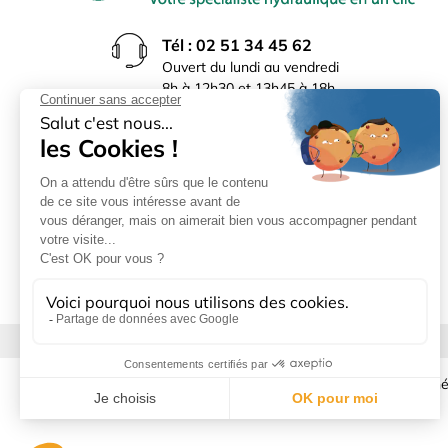
Tél : 02 51 34 45 62
Ouvert du lundi au vendredi
8h à 12h30 et 13h45 à 18h
(17h30 le vendredi)
Rue du Bocage La Ribotière
85170 Le Poiré sur Vie
Mentions légales
|
Donné