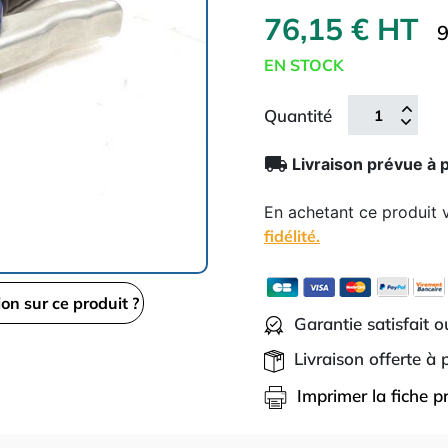
76,15 € HT
9
EN STOCK
Quantité
local_shipping
Livraison prévue à 
En achetant ce produit
fidélité.
ion sur ce produit ?
Garantie satisfait 
Livraison offerte à
Imprimer la fiche p