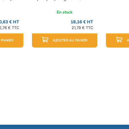
En stock
0,63 € HT
18,16 € HT
2,76 € TTC
21,79 € TTC
 PANIER
AJOUTER AU PANIER
A