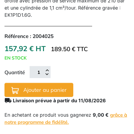
droite avec pression de service maximum de 210 bar
et une cylindrée de 1,1 cm³/tour. Référence gravée :
EK1P1D1.6G.
Référence :
2004025
157,92 € HT
189.50 € TTC
EN STOCK
Quantité
Ajouter au panier
local_shipping
Livraison prévue à partir du 11/08/2026
En achetant ce produit vous gagnerez
9,00 €
grâce à
notre programme de fidélité.