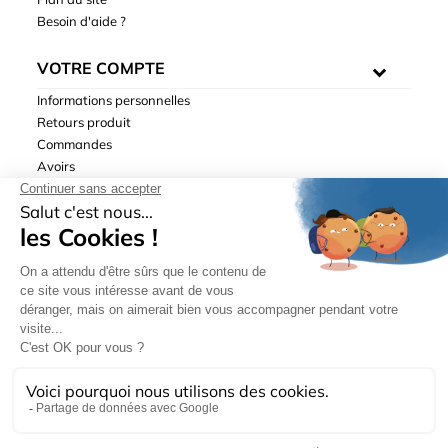
Besoin d'aide ?
VOTRE COMPTE
Informations personnelles
Retours produit
Commandes
Avoirs
Adresses
Bons de réduction
Mentions légales
|
Données personnelles
|
Conditions générales
de ventes
| © Hydrodis 2003-2026. Tous droits réservés