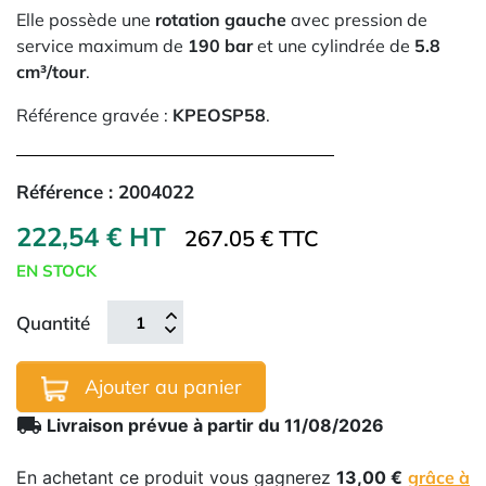
Elle possède une
rotation gauche
avec pression de
service maximum de
190 bar
et une cylindrée de
5.8
cm³/tour
.
Référence gravée :
KPEOSP58
.
Référence :
2004022
222,54 € HT
267.05 € TTC
EN STOCK
Quantité
Ajouter au panier
local_shipping
Livraison prévue à partir du 11/08/2026
En achetant ce produit vous gagnerez
13,00 €
grâce à