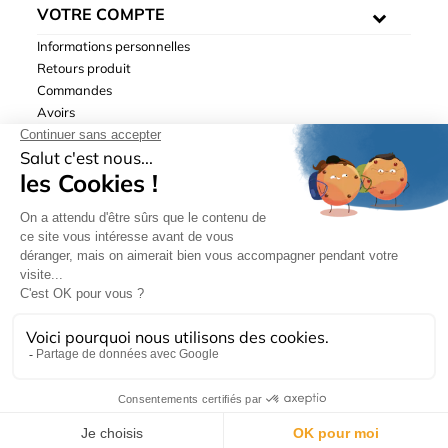
VOTRE COMPTE
Informations personnelles
Retours produit
Commandes
Avoirs
Adresses
Bons de réduction
Mentions légales
|
Données personnelles
|
Conditions générales
de ventes
| © Hydrodis 2003-2026. Tous droits réservés