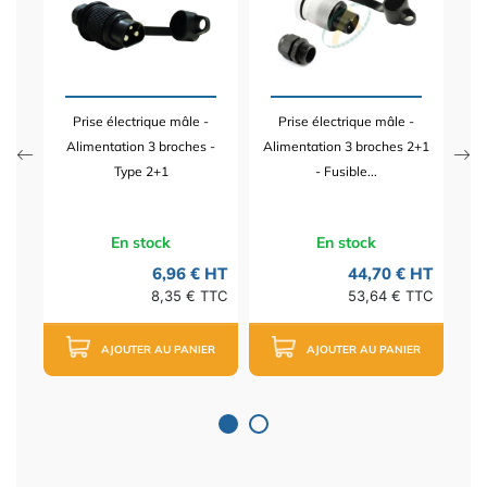
0A &
bro
Prise électrique mâle -
Prise électrique mâle -
 HT
Alimentation 3 broches -
Alimentation 3 broches 2+1
TTC
Type 2+1
- Fusible...
En stock
En stock
6,96 € HT
44,70 € HT
8,35 € TTC
53,64 € TTC
AJOUTER AU PANIER
AJOUTER AU PANIER