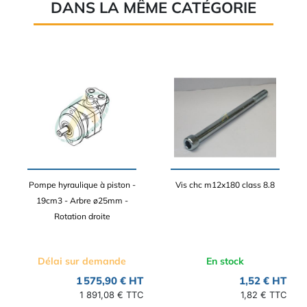
DANS LA MÊME CATÉGORIE
Pompe hyraulique à piston -
Vis chc m12x180 class 8.8
19cm3 - Arbre ø25mm -
Rotation droite
Délai sur demande
En stock
1 575,90 € HT
1,52 € HT
1 891,08 € TTC
1,82 € TTC