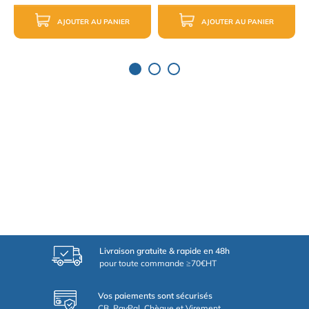
AJOUTER AU PANIER
AJOUTER AU PANIER
Livraison gratuite & rapide en 48h
pour toute commande ≥70€HT
Vos paiements sont sécurisés
CB, PayPal, Chèque et Virement