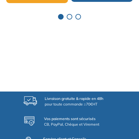
Livraison gratuite & rapide en 48h
pour toute commande ≥70€HT
Vos paiements sont sécurisés
CB, PayPal, Chèque et Virement
Service client et Conseils