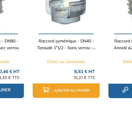
 - DN80 -
Raccord symétrique - DN40 -
Raccord 
ec verrou
Taraudé 1"1/2 - Sans verrou -...
Annelé ø
mande
Délai sur demande
Déla
0,46 € HT
8,51 € HT
8,55 € TTC
10,21 € TTC
URER
AJOUTER AU PANIER