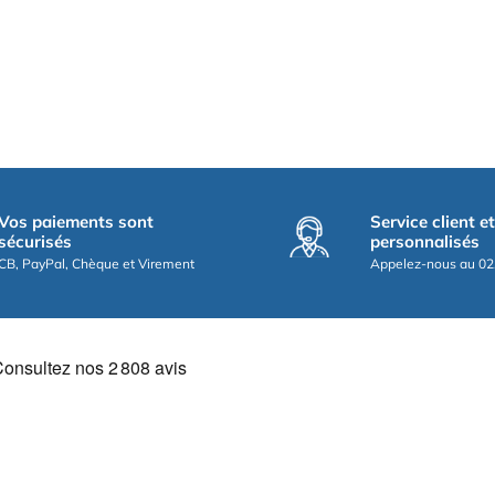
Vos paiements sont
Service client e
sécurisés
personnalisés
CB, PayPal, Chèque et Virement
Appelez-nous au 02