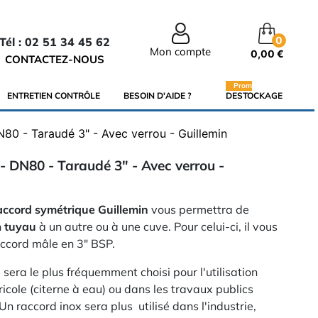
0
Tél : 02 51 34 45 62
Mon compte
0,00 €
CONTACTEZ-NOUS
Promo
ENTRETIEN CONTRÔLE
BESOIN D'AIDE ?
DESTOCKAGE
80 - Taraudé 3" - Avec verrou - Guillemin
- DN80 - Taraudé 3" - Avec verrou -
accord symétrique Guillemin
vous permettra de
n
tuyau
à un autre ou à une cuve. Pour celui-ci, il vous
raccord mâle en 3" BSP.
sera le plus fréquemment choisi pour l'utilisation
cole (citerne à eau) ou dans les travaux publics
n raccord inox sera plus utilisé dans l'industrie,