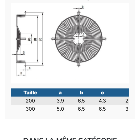
Taille
a
b
c
d
200
3.9
6.5
4.3
260.0
300
5.0
6.5
6.5
360.0